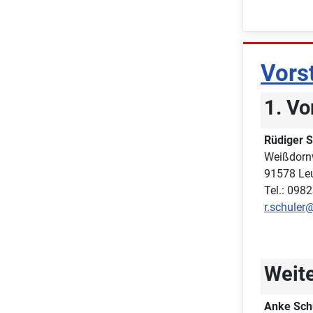
Vors
1. Vo
Rüdiger S
Weißdorn
91578 Le
Tel.: 098
r.schuler
Weite
Anke Sch