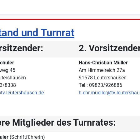
tand und Turnrat
rsitzender:
2. Vorsitzender
chuler
Hans-Christian Müller
weg 45
Am Himmelreich 27a
utershausen
91578 Leutershausen
23/8338
Tel.: 09823/926886
@tv-leutershausen.de
h-chr.mueller@tv-leutersha
re Mitglieder des Turnrates:
uler
(Schriftführerin)