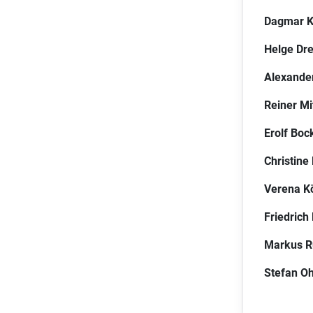
Dagmar K
Helge Dr
Alexande
Reiner Mi
Erolf Boc
Christine
Verena K
Friedric
Markus R
Stefan O