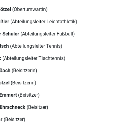
ötzel
(Oberturnwartin)
eßler
(Abteilungsleiter Leichtathletik)
r Schuler
(Abteilungsleiter Fußball)
tsch
(Abteilungsleiter Tennis)
k
(Abteilungsleiter Tischtennis)
 Bach
(Beisitzerin)
ötzel
(Beisitzerin)
h Emmert
(Beisitzer)
ührschneck
(Beisitzer)
hr
(Beisitzer)