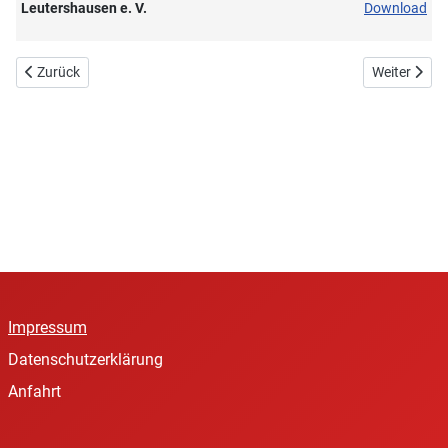
Leutershausen e. V.
Download
Vorheriger Beitrag: Impressum
Nächster Be
Zurück
Weiter
Impressum
Datenschutzerklärung
Anfahrt