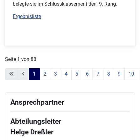
belegte sie im Schlussklassement den 9. Rang.
Ergebnisliste
Seite 1 von 88
1
2
3
4
5
6
7
8
9
10
Ansprechpartner
Abteilungsleiter
Helge Dreßler