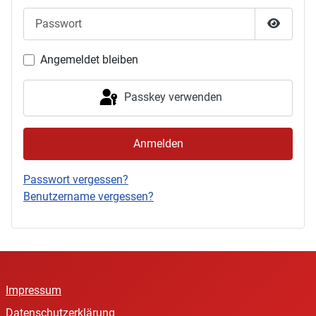
Passwort
Passwor
Angemeldet bleiben
Passkey verwenden
Anmelden
Passwort vergessen?
Benutzername vergessen?
Impressum
Datenschutzerklärung