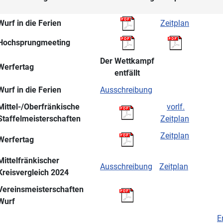
Wurf in die Ferien
Zeitplan
Hochsprungmeeting
Der Wettkampf
Werfertag
entfällt
Wurf in die Ferien
Ausschreibung
Mittel-/Oberfränkische
vorlf.
Staffelmeisterschaften
Zeitplan
Zeitplan
Werfertag
Mittelfränkischer
Ausschreibung
Zeitplan
Kreisvergleich 2024
Vereinsmeisterschaften
Wurf
E