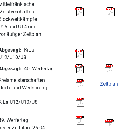
Mittelfränkische
Meisterschaften
Blockwettkämpfe
U16 und U14 und
vorläufiger Zeitplan
Abgesagt:
KiLa
U12/U10/U8
Abgesagt:
40. Werfertag
Kreismeisterschaften
Zeitplan
Hoch- und Weitsprung
KiLa U12/U10/U8
39. Werfertag
neuer Zeitplan: 25.04.