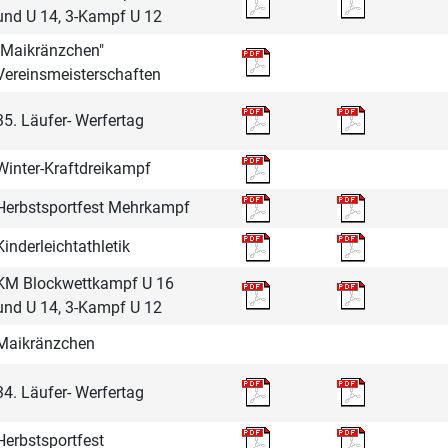
und U 14, 3-Kampf U 12
"Maikränzchen"
Vereinsmeisterschaften
35. Läufer- Werfertag
Winter-Kraftdreikampf
Herbstsportfest Mehrkampf
Kinderleichtathletik
KM Blockwettkampf U 16
und U 14, 3-Kampf U 12
Maikränzchen
34. Läufer- Werfertag
Herbstsportfest