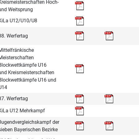
Kreismeisterschaften Hoch-
und Weitsprung
KiLa U12/U10/U8
38. Werfertag
Mittelfränkische
Meisterschaften
Blockwettkämpfe U16
und Kreismeisterschaften
Blockwettkämpfe U16 und
U14
37. Werfertag
KiLa U12 Mehrkampf
Jugendvergleichskampf der
sieben Bayerischen Bezirke