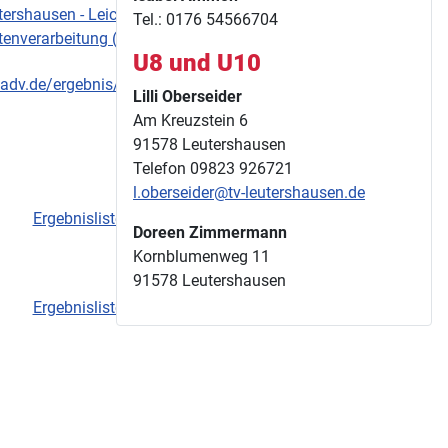
tershausen - Leichtathletik
Tel.: 0176 54566704
enverarbeitung (ladv.de)
U8 und U10
/ladv.de/ergebnis/datei/67378
Lilli Oberseider
Am Kreuzstein 6
91578 Leutershausen
Telefon 09823 926721
l.oberseider@tv-leutershausen.de
Ergebnisliste
Doreen Zimmermann
Kornblumenweg 11
91578 Leutershausen
Ergebnisliste