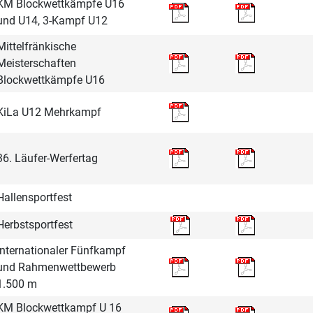
KM Blockwettkämpfe U16
und U14, 3-Kampf U12
Mittelfränkische
Meisterschaften
Blockwettkämpfe U16
KiLa U12 Mehrkampf
36. Läufer-Werfertag
Hallensportfest
Herbstsportfest
Internationaler Fünfkampf
und Rahmenwettbewerb
1.500 m
KM Blockwettkampf U 16