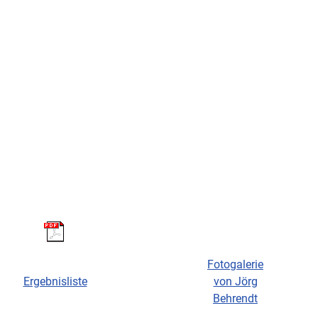
Fotogalerie
Ergebnisliste
von Jörg
Behrendt