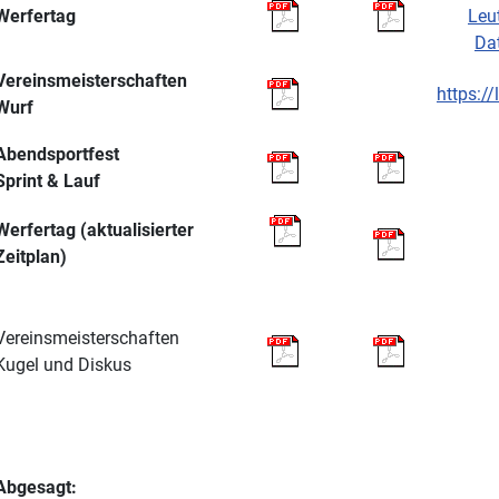
Werfertag
Leu
Dat
Vereinsmeisterschaften
https:/
Wurf
Abendsportfest
Sprint & Lauf
Werfertag (aktualisierter
Zeitplan)
Vereinsmeisterschaften
Kugel und Diskus
Abgesagt: