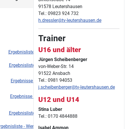
91578 Leutershausen
Tel.: 09823 924 732
h.dressler@tv-leutershausen.de
Trainer
U16 und älter
Ergebnisliste:
JörgBehrendt
Jürgen Scheibenberger
Ergebnisliste
JörgBehrendt
von-Weber-Str. 14
91522 Ansbach
Tel.: 0981 94053
Ergebnisse
j.scheibenberger@tv-leutershausen.de
Ergebnisse
JörgBehrendt
U12 und U14
Stina Luber
Ergebnisliste
Tel.: 0170 4844888
rgebnisliste - Werfertag -
Isabel Ammon