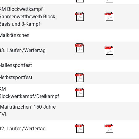
KM Blockwettkampf
Rahmenwettbewerb Block
Basis und 3-Kampf
Maikränzchen
33. Läufer-/Werfertag
Hallensportfest
Herbstsportfest
KM
Blockwettkampf/Dreikampf
"Maikränzchen" 150 Jahre
TVL
32. Läufer-/Werfertag