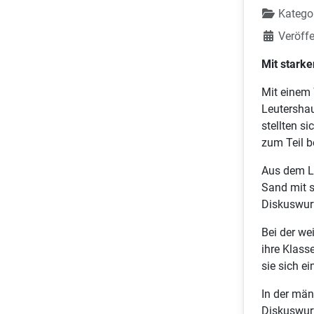
Katego
Veröffe
Mit stark
Mit einem 
Leutersha
stellten s
zum Teil b
Aus dem Le
Sand mit s
Diskuswurf
Bei der we
ihre Klass
sie sich ei
In der mä
Diskuswurf