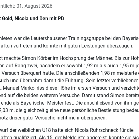
ntlicht: 01. August 2026
 Gold, Nicola und Ben mit PB
thleten war die Leutershausener Trainingsgruppe bei den Bayeri
aften vertreten und konnte mit guten Leistungen überzeugen.
kt machte Simon Körber im Hochsprung der Männer. Bis zur Höh
n auf Rang zwei, nachdem er sowohl 1,92 m als auch 1,95 m je
 Versuch überquert hatte. Die anschließenden 1,98 m meisterte e
such und übernahm damit die Führung. Sein letzter verbliebener
, Manuel Marko, riss diese Höhe im ersten Versuch und verzicht
nd auf die beiden weiteren Versuche. Damit stand Simon bereit
nde als Bayerischer Meister fest. Die anschließend von ihm g
,03 m, die gleichzeitig eine neue persönliche Bestleistung bedeu
trotz dreier guter Versuche nicht mehr überqueren.
urf der weiblichen U18 hatte sich Nicola Rührschneck für die
ften qualifiziert. Als 15. der Meldeliste angereist, konnte sie sic