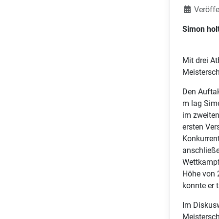
Veröffe
Simon holt
Mit drei A
Meistersch
Den Aufta
m lag Simo
im zweiten
ersten Ver
Konkurrent
anschließe
Wettkampfe
Höhe von 2
konnte er 
Im Diskusw
Meisterscha