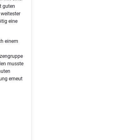
t guten
 weitester
tig eine
ch einem
itzengruppe
aden musste
nuten
tung erneut