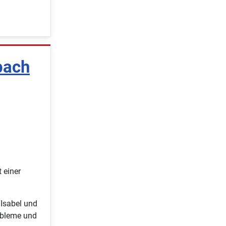
bach
 einer
 Isabel und
obleme und