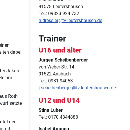
91578 Leutershausen
Tel.: 09823 924 732
h.dressler@tv-leutershausen.de
Trainer
einen
U16 und älter
elten dabei
Jürgen Scheibenberger
von-Weber-Str. 14
fer Jakob
91522 Ansbach
ter im
Tel.: 0981 94053
j.scheibenberger@tv-leutershausen.de
 aus Roth
U12 und U14
wurf setzte
Stina Luber
Tel.: 0170 4844888
ntal den
n mit
Isabel Ammon