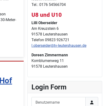
Tel.: 0176 54566704
U8 und U10
nson
 30-Meter-
Lilli Oberseider
Am Kreuzstein 6
91578 Leutershausen
Telefon 09823 926721
l.oberseider@tv-leutershausen.de
Doreen Zimmermann
Kornblumenweg 11
91578 Leutershausen
 Hof
Login Form
Benutzername