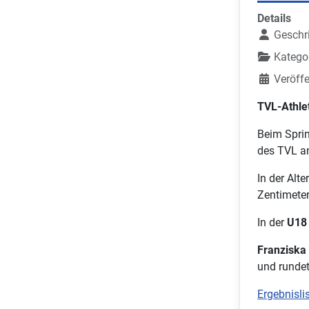
Details
Geschr
Katego
Veröffe
TVL-Athle
Beim Sprin
des TVL an
In der Alt
Zentimeter
In der
U18
Franziska 
und rundet
Ergebnislis