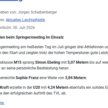
ieben von:
Jürgen Scheibenberger
rie:
Aktuelles Leichtathletik
ntlicht: 30. Juli 2026
ten beim Springermeeting im Einsatz
germeeting am heißesten Tag im Juli gingen drei Athletinnen u
 den Start und zeigten trotz der hohen Temperaturen gute Leis
ersklasse
M15
sprang
Simon Ebeling
mit
5,07 Metern
bis auf we
 an seine persönliche Bestleistung heran.
erreichte
Sophie Franz
eine Weite von
3,84 Metern
.
Kraft
erzielte in der
U20
mit
4,24 Metern
ebenfalls ein solides E
e den erfolgreichen Auftritt des TVL ab.
te: