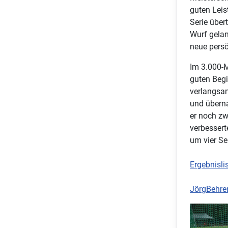
guten Leis
Serie übert
Wurf gelan
neue persö
Im 3.000-M
guten Begi
verlangsam
und überna
er noch zw
verbessert
um vier Se
Ergebnisli
JörgBehre