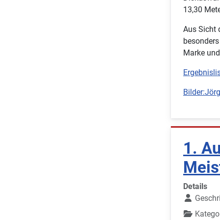
13,30 Mete
Aus Sicht 
besonders 
Marke und 
Ergebnislis
Bilder:Jör
1. A
Meis
Details
Geschr
Katego