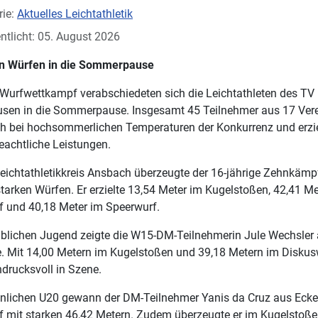
rie:
Aktuelles Leichtathletik
ntlicht: 05. August 2026
en Würfen in die Sommerpause
Wurfwettkampf verabschiedeten sich die Leichtathleten des TV
usen in die Sommerpause. Insgesamt 45 Teilnehmer aus 17 Ver
ich bei hochsommerlichen Temperaturen der Konkurrenz und erzi
eachtliche Leistungen.
ichtathletikkreis Ansbach überzeugte der 16-jährige Zehnkämp
tarken Würfen. Er erzielte 13,54 Meter im Kugelstoßen, 42,41 Me
 und 40,18 Meter im Speerwurf.
iblichen Jugend zeigte die W15-DM-Teilnehmerin Jule Wechsler
e. Mit 14,00 Metern im Kugelstoßen und 39,18 Metern im Diskus
ndrucksvoll in Szene.
nnlichen U20 gewann der DM-Teilnehmer Yanis da Cruz aus Ecke
 mit starken 46,42 Metern. Zudem überzeugte er im Kugelstoße