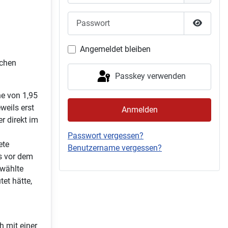
Passwort
Passwor
Angemeldet bleiben
schen
Passkey verwenden
e von 1,95
weils erst
Anmelden
r direkt im
Passwort vergessen?
ete
Benutzername vergessen?
s vor dem
ewählte
tet hätte,
h mit einer