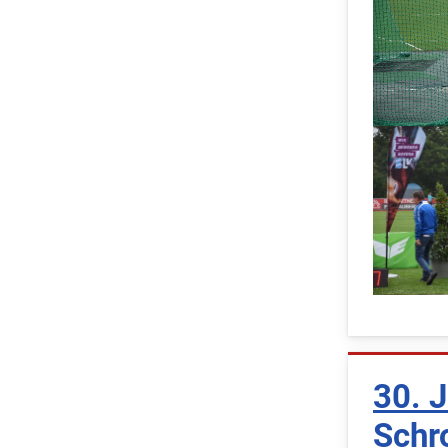
30. J
Schr