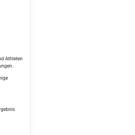
nd Athleten
tungen.
nige
rgebnis