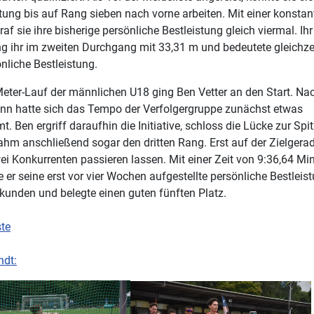
tung bis auf Rang sieben nach vorne arbeiten. Mit einer konstan
raf sie ihre bisherige persönliche Bestleistung gleich viermal. Ihr
g ihr im zweiten Durchgang mit 33,31 m und bedeutete gleichzei
nliche Bestleistung.
eter-Lauf der männlichen U18 ging Ben Vetter an den Start. Na
nn hatte sich das Tempo der Verfolgergruppe zunächst etwas
t. Ben ergriff daraufhin die Initiative, schloss die Lücke zur Sp
hm anschließend sogar den dritten Rang. Erst auf der Zielger
ei Konkurrenten passieren lassen. Mit einer Zeit von 9:36,64 Mi
e er seine erst vor vier Wochen aufgestellte persönliche Bestleis
kunden und belegte einen guten fünften Platz.
ste
ndt: