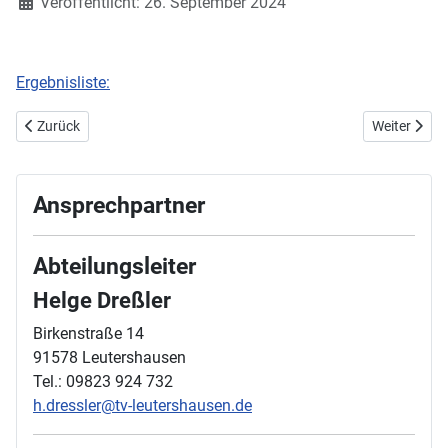
Veröffentlicht: 26. September 2024
Ergebnisliste:
Vorheriger Beitrag: 28. September 2024 Mittelfränkischer Kreisvergl
Nächster Bei
Zurück
Weiter
Ansprechpartner
Abteilungsleiter
Helge Dreßler
Birkenstraße 14
91578 Leutershausen
Tel.: 09823 924 732
h.dressler@tv-leutershausen.de