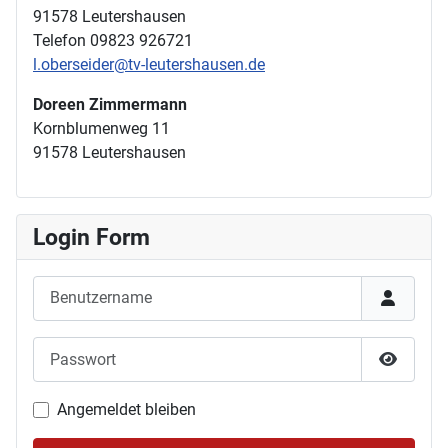
91578 Leutershausen
Telefon 09823 926721
l.oberseider@tv-leutershausen.de
Doreen Zimmermann
Kornblumenweg 11
91578 Leutershausen
Login Form
Benutzername
Passwort
Passwor
Angemeldet bleiben