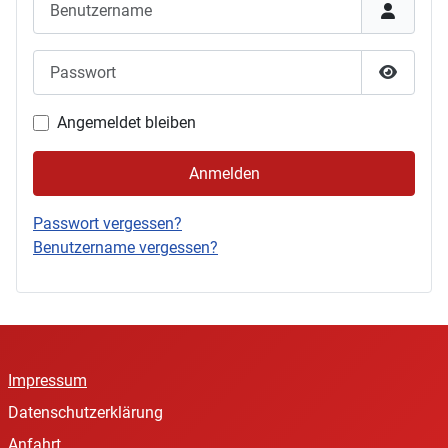
Passwort
Passwor
Angemeldet bleiben
Anmelden
Passwort vergessen?
Benutzername vergessen?
Impressum
Datenschutzerklärung
Anfahrt