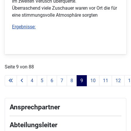
im zweiten Verusch überquerte.
Überraschend viele Zuschauer waren vor Ort die für
eine stimmungsvolle Atmosphäre sorgten
Ergebnisse:
Seite 9 von 88
4
5
6
7
8
9
10
11
12
1
Ansprechpartner
Abteilungsleiter