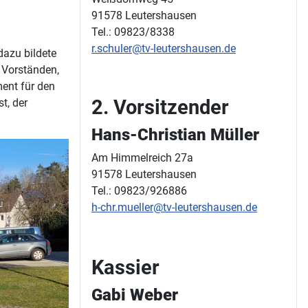
91578 Leutershausen
Tel.: 09823/8338
r.schuler@tv-leutershausen.de
dazu bildete
n Vorständen,
ent für den
2. Vorsitzender
t, der
Hans-Christian Müller
Am Himmelreich 27a
91578 Leutershausen
Tel.: 09823/926886
h-chr.mueller@tv-leutershausen.de
Kassier
Gabi Weber