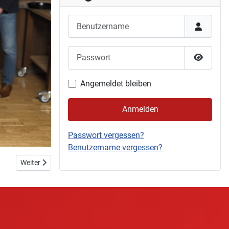
Benutzername
Passwort
Passwor
Angemeldet bleiben
Anmelden
Passwort vergessen?
Benutzername vergessen?
Nächster Beitrag: Weihnachtsturnen 2023
Weiter