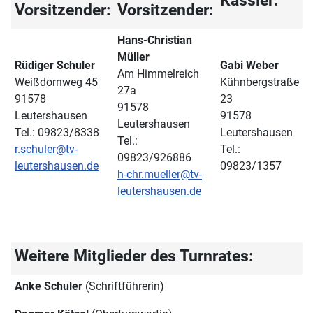
Vorsitzender:
Vorsitzender:
Hans-Christian
Müller
Rüdiger Schuler
Gabi Weber
Am Himmelreich
Weißdornweg 45
Kühnbergstraße
27a
91578
23
91578
Leutershausen
91578
Leutershausen
Tel.: 09823/8338
Leutershausen
Tel.:
r.schuler@tv-
Tel.:
09823/926886
leutershausen.de
09823/1357
h-chr.mueller@tv-
leutershausen.de
Weitere Mitglieder des Turnrates:
Anke Schuler
(Schriftführerin)