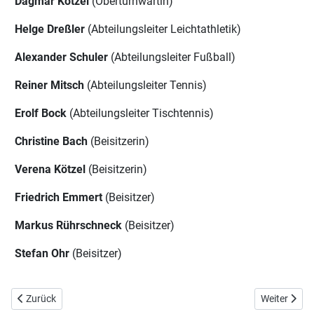
Dagmar Kötzel
(Oberturnwartin)
Helge Dreßler
(Abteilungsleiter Leichtathletik)
Alexander Schuler
(Abteilungsleiter Fußball)
Reiner Mitsch
(Abteilungsleiter Tennis)
Erolf Bock
(Abteilungsleiter Tischtennis)
Christine Bach
(Beisitzerin)
Verena Kötzel
(Beisitzerin)
Friedrich Emmert
(Beisitzer)
Markus Rührschneck
(Beisitzer)
Stefan Ohr
(Beisitzer)
Vorheriger Beitrag: Sportangebot
Nächster Bei
Zurück
Weiter