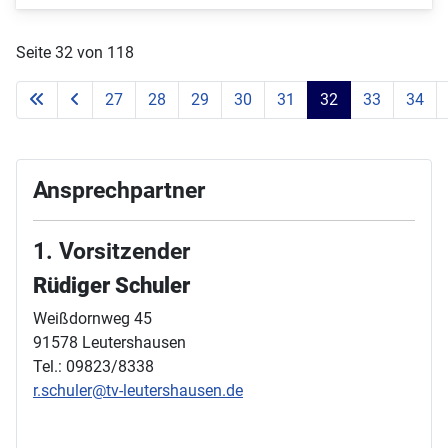
Seite 32 von 118
27
28
29
30
31
32
33
34
Ansprechpartner
1. Vorsitzender
Rüdiger Schuler
Weißdornweg 45
91578 Leutershausen
Tel.: 09823/8338
r.schuler@tv-leutershausen.de