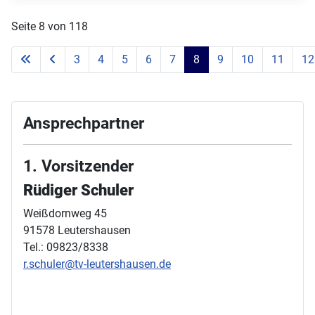
Seite 8 von 118
3
4
5
6
7
8
9
10
11
12
Ansprechpartner
1. Vorsitzender
Rüdiger Schuler
Weißdornweg 45
91578 Leutershausen
Tel.: 09823/8338
r.schuler@tv-leutershausen.de